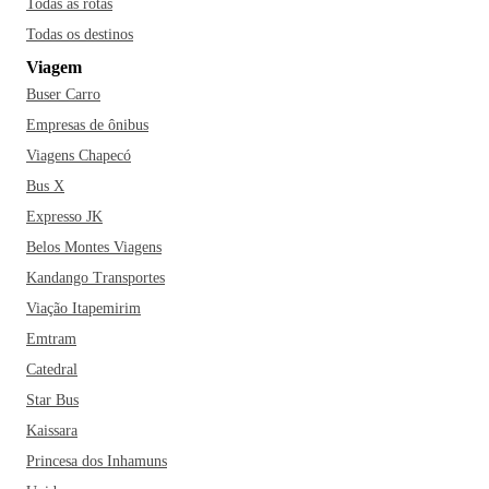
Todas as rotas
Se pretende passar uns dias em Serra, já se prepare para
Todas os destinos
conhecer toda beleza Serrana e a cultura local, separamos
Viagem
alguns dos lugares que não pode deixar de conhecer: a
Buser Carro
Igreja dos Reis Magos (uma das atrações mais famosas da
cidade), Museu Histórico da Serra, Praia dos Manguinhos, a
Empresas de ônibus
Casa de Pedra, , Sítio Histórico de Carapina e o belo Parque
Viagens Chapecó
da Cidade.
Bus X
Expresso JK
Serra além de linda também possui muitas opções de
Belos Montes Viagens
culinárias, você pode provar tanto uma comida típica
Kandango Transportes
Serrana, quanto uma comida Italiana, os restaurantes da
região possuem uma diversidade boa em seus cardápios. E
Viação Itapemirim
que tal fazer as malas para embarcar no próximo ônibus para
Emtram
a Serra?
Catedral
Star Bus
Kaissara
Princesa dos Inhamuns