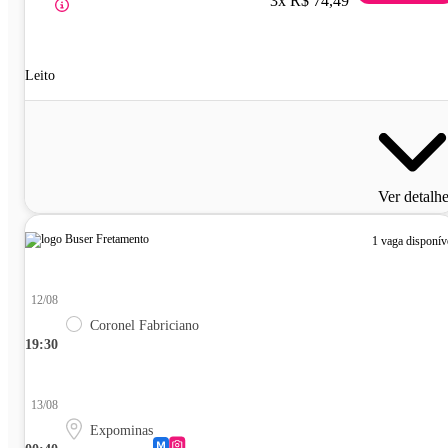
3x R$ 74,49
Leito
Ver detalh
1 vaga disponív
12/08
Coronel Fabriciano
19:30
13/08
Expominas