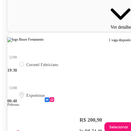
Ver detalh
1 vaga disponív
12/08
Coronel Fabriciano
19:30
13/08
Expominas
00:40
Poltrona
R$ 200,90
Selecionar