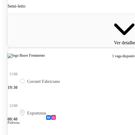
Semi-leito
Ver detalh
1 vaga disponív
11/08
Coronel Fabriciano
19:30
12/08
Expominas
00:40
Poltrona