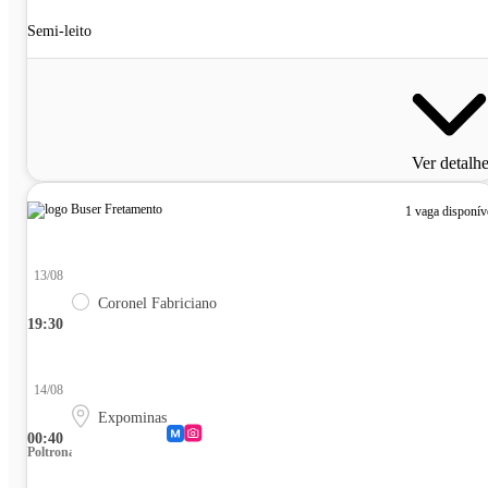
Semi-leito
Ver detalh
1 vaga disponív
13/08
Coronel Fabriciano
19:30
14/08
Expominas
00:40
Poltrona