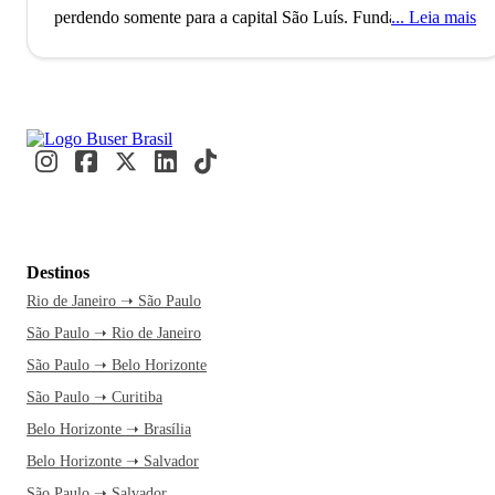
perdendo somente para a capital São Luís. Fundada em
Leia mais
1852, a cidade está situada à margem do Rio Tocantins e
teve sua ocupação acelerada graças à construção da rodovia
Belém Brasília, o que a tornou multicultural.
Uma curiosidade sobre a história de Imperatriz é que antes
disso da construção da rodovia, por muitos anos, a cidade
foi conhecida como a "Sibéria Maranhense", pois está
distante geograficamente e politicamente de São Luís. Com
a rodovia, Imperatriz viu sua fama mudar e passou a ser
Destinos
considerada, na década de 1970, a cidade mais progressista
Rio de Janeiro ➝ São Paulo
do país, recebendo um grande fluxo de pessoas de diversos
São Paulo ➝ Rio de Janeiro
estados brasileiros.
São Paulo ➝ Belo Horizonte
Imperatriz rompeu as barreiras geográficas e por seu forte
São Paulo ➝ Curitiba
desempenho em setores como agricultura, extrativismo
Belo Horizonte ➝ Brasília
vegetal, comércio, pecuária, indústria e serviços, a cidade
Belo Horizonte ➝ Salvador
ocupa a posição de segundo maior centro econômico,
São Paulo ➝ Salvador
político e cultural do Maranhão, do norte do Tocantins e sul