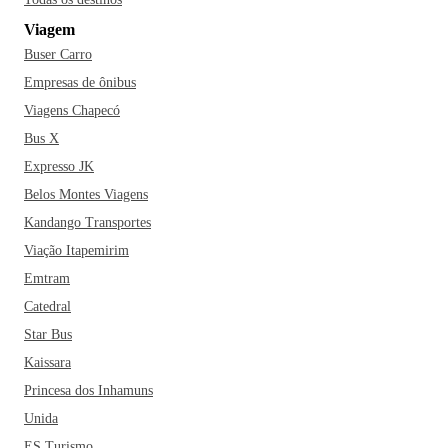
meio à arquitetura que se manteve intacta desde o século
Viagem
XVII, sendo declarada como Patrimônio Mundial pela
Buser Carro
Unesco. Palco de um dos maiores carnavais de rua do
mundo, segundo o Guinness Book, Salvador também
Empresas de ônibus
recebeu o título de “Cidade da Música”.
A música, aliás,
Viagens Chapecó
chama a atenção por suas influências africanas e a cidade é
Bus X
conhecida como o berço do axé - estilo musical
Expresso JK
característico do Nordeste. A maior escola de tambores afro-
Belos Montes Viagens
brasileiro, mais conhecido como Olodum, também se
Kandango Transportes
consagrou na cidade de Salvador e hoje é uma das maiores
representações culturais do país. A cidade também foi palco
Viação Itapemirim
de umas primeiras escolas de capoeira, representação
Emtram
cultural que data da época dos escravos africanos no país e é
Catedral
muito comum encontrar pela cidade grupos de capoeiristas,
Star Bus
com suas manobras e músicas embaladas pelo famoso
Kaissara
berimbau.
Se você está planejando visitar a cidade, pode
Princesa dos Inhamuns
enriquecer o seu roteiro turístico com visitas à Ilha dos
Frades, ao Mercado Modelo - um dos principais cartões-
Unida
postais da cidade -, o Elevador Lacerda - o primeiro do
ES Turismo