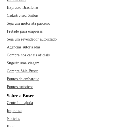
Brasil -, o famoso Pelourinho - parada obrigatória do Centro
Expresso Brasileiro
Histórico e Patrimônio Histórico da Humanidade -, a Casa
Cadastre seu ônibus
do Rio Vermelho, o Museu de Arte Moderna da Bahia - com
Seja um motorista parceiro
mais de 2000 obras de famosos pintores brasileiros -, o
Fretado para empresas
Parque da Cidade - local de preservação da Mata Atlântica -,
e a Igreja do Senhor do Bonfim, onde os turista amarram
Seja um revendedor autorizado
suas fitinhas e fazem seus pedidos.
Nem só de monumentos
Agências autorizadas
históricos vive a cidade, Salvador também oferece inúmeras
Compre nos canais oficiais
praias, que somam mais de 50km de extensão e são
Sugerir uma viagem
abraçadas pela Baía de Todos os Santos. Dentre as
Compre Vale Buser
preferidas pelos turistas estão a do Flamengo, Ondina,
Pontos de embarque
Itapuã, a Praia do Forte e a Praia Farol da Barra. Reservar
um dia para fazer um passeio de escuna pela Baía também é
Pontos turísticos
uma dica de ouro.
Ah, e você também não pode deixar de
Sobre a Buser
provar as deliciosas comidas típicas da região como, por
Central de ajuda
exemplo, o acarajé, prato mais tradicional da cidade, é
Imprensa
comum você encontrar as famosas baianas com suas
Notícias
barracas no Rio Vermelho ou então provar o Acarajé de
Blog