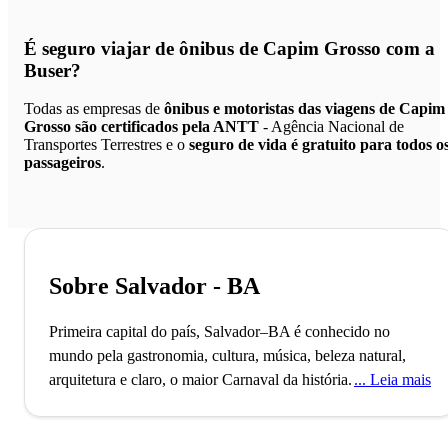
É seguro viajar de ônibus de Capim Grosso
com a
Buser?
Todas as empresas de
ônibus e motoristas das viagens de Capim
Grosso são certificados pela ANTT
- Agência Nacional de
Transportes Terrestres e o
seguro de vida é gratuito para todos o
passageiros
.
Sobre Salvador - BA
Primeira capital do país, Salvador–BA é conhecido no
mundo pela gastronomia, cultura, música, beleza natural,
arquitetura e claro, o maior Carnaval da história.
A cidade de
Leia mais
Salvador, capital do Estado baiano, conta com mais de 2
milhões de habitantes e é uma das mais antigas da América,