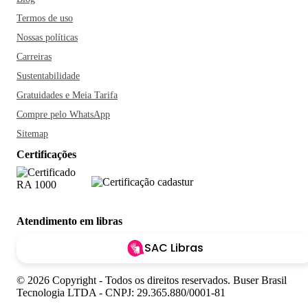
Cira, eleito por várias vezes o melhor de Salvador. Outras
Termos de uso
comidas típicas e indispensáveis são a moqueca baiana, o
doce de mamão verde, o vatapá e o bobó de camarão; vale a
Nossas políticas
pena visitar os restaurantes Bogary, Confraria das Ostras e
Carreiras
Dona Mariquita. E se quiser se refrescar do calor da cidade,
Sustentabilidade
a Ribeira possui as sorveterias mais tradicionais de Salvador.
Gratuidades e Meia Tarifa
Sorria, você está na Bahia!
Compre pelo WhatsApp
Sitemap
Certificações
Atendimento em libras
SAC Libras
© 2026 Copyright - Todos os direitos reservados. Buser Brasil
Tecnologia LTDA - CNPJ: 29.365.880/0001-81