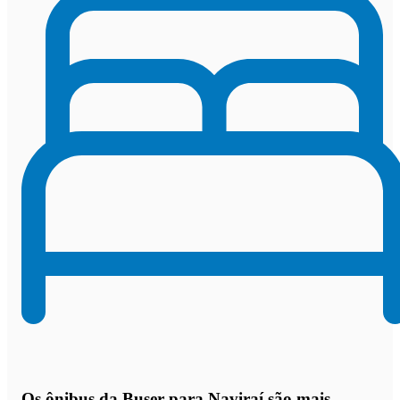
Os
ônibus da Buser para Naviraí são mais