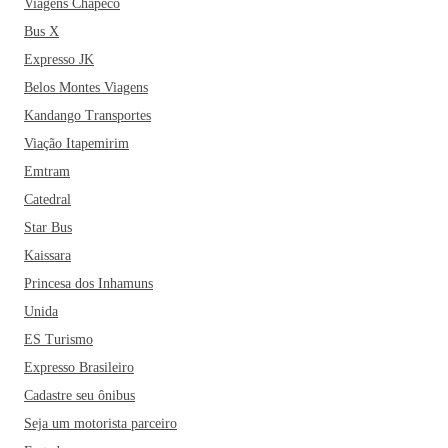
Viagens Chapecó
Bus X
Expresso JK
Belos Montes Viagens
Kandango Transportes
Viação Itapemirim
Emtram
Catedral
Star Bus
Kaissara
Princesa dos Inhamuns
Unida
ES Turismo
Expresso Brasileiro
Cadastre seu ônibus
Seja um motorista parceiro