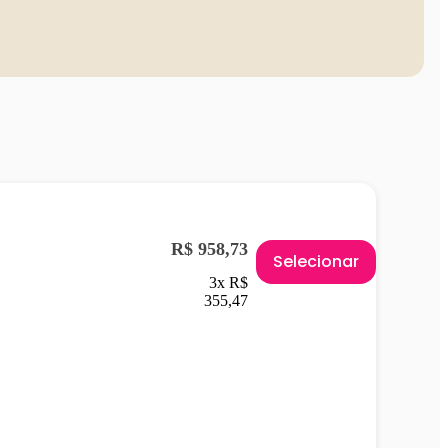
R$ 958,73
Selecionar
3x R$
355,47