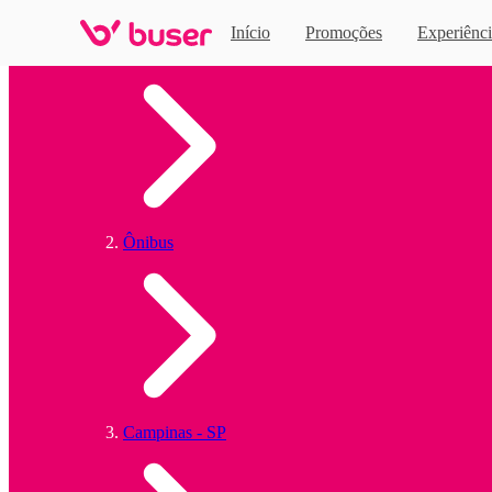
Início
Promoções
Experiênci
Home
Ônibus
Campinas - SP