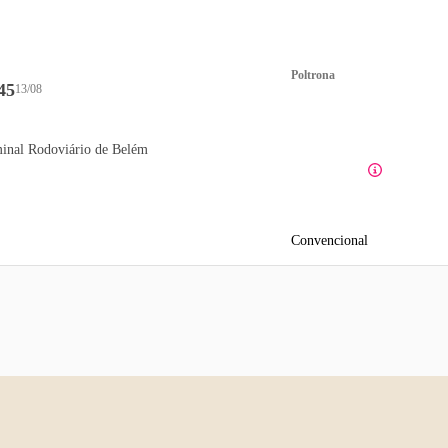
Poltrona
45
13/08
inal Rodoviário de Belém
Convencional