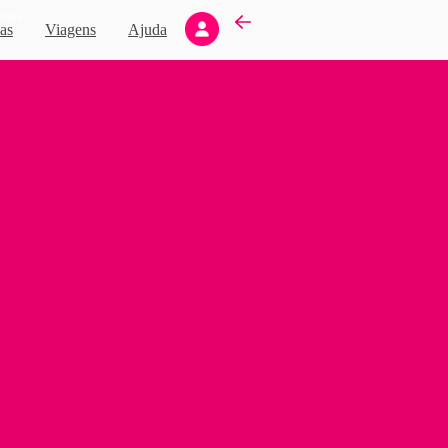
Novo
as
Viagens
Ajuda