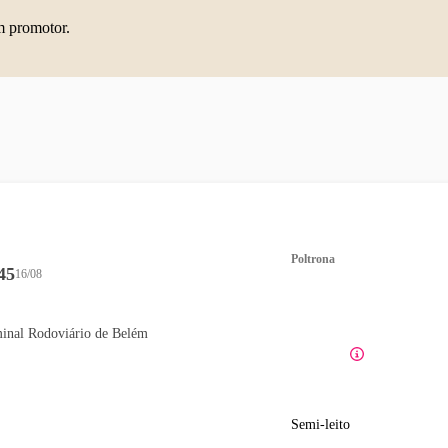
m promotor.
Poltrona
45
16/08
inal Rodoviário de Belém
Semi-leito