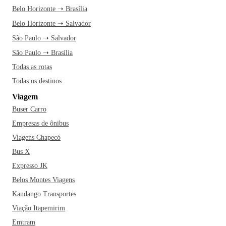
Belo Horizonte ➝ Brasília
Belo Horizonte ➝ Salvador
São Paulo ➝ Salvador
São Paulo ➝ Brasília
Todas as rotas
Todas os destinos
Viagem
Buser Carro
Empresas de ônibus
Viagens Chapecó
Bus X
Expresso JK
Belos Montes Viagens
Kandango Transportes
Viação Itapemirim
Emtram