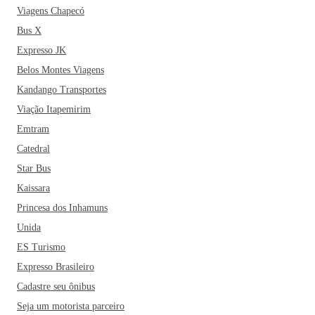
Viagens Chapecó
Bus X
Expresso JK
Belos Montes Viagens
Kandango Transportes
Viação Itapemirim
Emtram
Catedral
Star Bus
Kaissara
Princesa dos Inhamuns
Unida
ES Turismo
Expresso Brasileiro
Cadastre seu ônibus
Seja um motorista parceiro