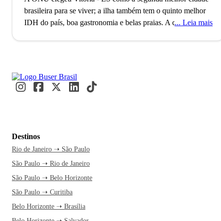
brasileira para se viver; a ilha também tem o quinto melhor
IDH do país, boa gastronomia e belas praias.
A cidade ou
Leia mais
Ilha de Vitória é uma das três capitais do Brasil cujo centro
administrativo e grande parte do município estão localizados
em uma ilha. A cidade conta com mais de 2 milhões de
habitantes, é cercada pela Baía de Vitória, possui o 5º
melhor Índice de Desenvolvimento Humano (IDH) do país
e já foi considerada a 2ª melhor cidade para se viver no
Brasil, segundo a Organização das Nações Unidas
(ONU).
A cidade foi disputada por três grandes grupos
indígenas até o século 19 e durante o processo de
Destinos
colonização, foi preciso ser transferida para a Ilha de Santo
Rio de Janeiro ➝ São Paulo
Antônio, devido aos inúmeros ataques que sofria. Mas não
São Paulo ➝ Rio de Janeiro
se preocupe, atualmente a cidade é bem moderna e
totalmente receptiva aos turistas (sem desavenças entre
São Paulo ➝ Belo Horizonte
tribos, por favor), o que fica evidente pelos mais de 220
São Paulo ➝ Curitiba
pontos de wi-fi grátis espalhados por toda a cidade.
Existem
Belo Horizonte ➝ Brasília
duas versões sobre a origem do nome da cidade. A primeira
Belo Horizonte ➝ Salvador