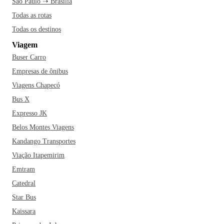
São Paulo ➝ Brasília
encontra a mais de 100 metros de altura, com 286 metros
Todas as rotas
quadrados.
A cidade tem uma coisa que você certamente não
Todas os destinos
sabe: Brasília possui o maior parque urbano da América
Viagem
Latina, superando até mesmo o gringo e famoso Central
Buser Carro
Park, situado na cidade de Nova York. O fato é que, seja
para apreciar sua linda arquitetura de linhas modernas ou
Empresas de ônibus
para aproveitar sua excelente infraestrutura, Brasília é um
Viagens Chapecó
destino ímpar. Uma cidade planejada e construída no século
Bus X
20 e mesmo com a pouca idade, é considerada Patrimônio
Expresso JK
da Humanidade pela Unesco e tem muito a mostrar.
E quem
Belos Montes Viagens
pensa que Brasília vive apenas de prédios governamentais
Kandango Transportes
belíssimos, está errado. Por lá, é possível encontrar também
muitos parques e até fazer um passeio de barco pelo grande
Viação Itapemirim
e belo Lago Paranoá!
Emtram
Catedral
Star Bus
Kaissara