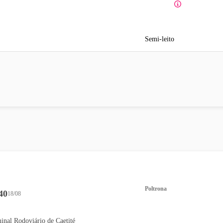
Semi-leito
Poltrona
40
18/08
inal Rodoviário de Caetité