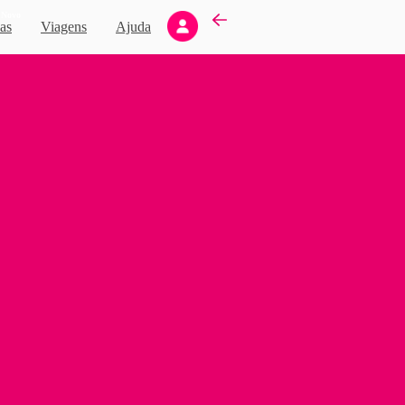
Novo
as
Viagens
Ajuda