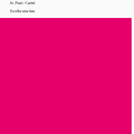
Av. Piauí › Caetité
7 horários
de ônibus encontrados
Escolha uma data