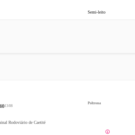
Semi-leito
Poltrona
40
13/08
inal Rodoviário de Caetité