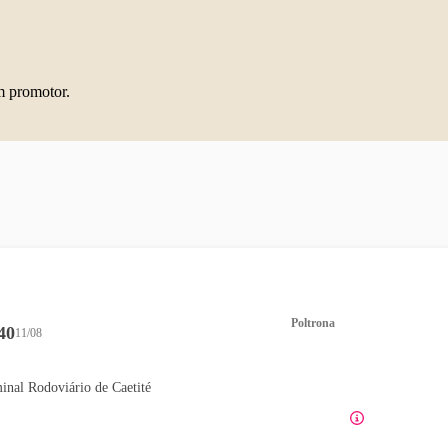
m promotor.
Poltrona
40
11/08
inal Rodoviário de Caetité