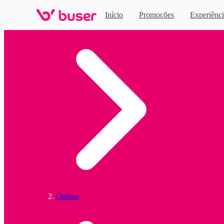
Início
Promoções
Experiênci
Home
Ônibus