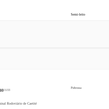
Semi-leito
Poltrona
40
16/08
inal Rodoviário de Caetité