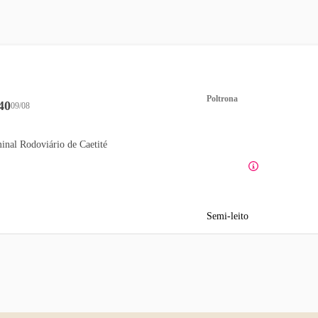
Poltrona
40
09/08
inal Rodoviário de Caetité
Semi-leito