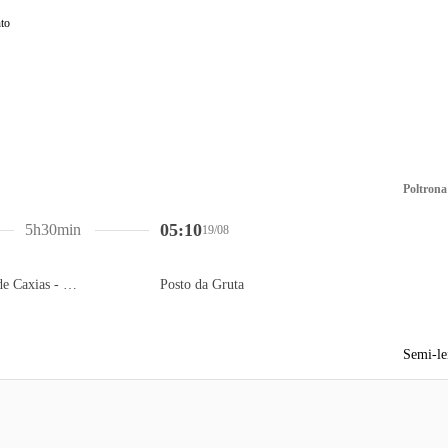
Poltrona
05:10
5h30min
19/08
Auto Posto Estrela de Caxias - SHELL
Posto da Gruta
Semi-le