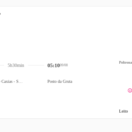
Poltrona
05:10
5h30min
09/08
Auto Posto Estrela de Caxias - SHELL
Posto da Gruta
Leito