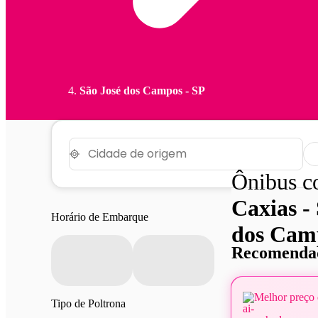
São José dos Campos - SP
Ônibus 
Caxias -
Horário de Embarque
dos Cam
Recomendad
Melhor preço 
Tipo de Poltrona