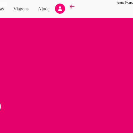
Novo
as
Viagens
Ajuda