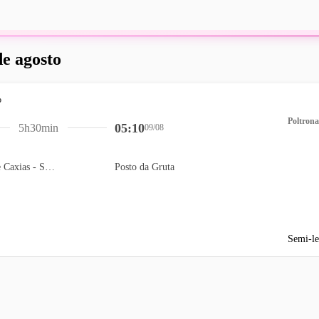
de agosto
Poltrona
05:10
5h30min
09/08
Auto Posto Estrela de Caxias - SHELL
Posto da Gruta
Semi-le