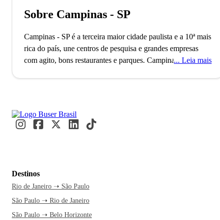
Sobre Campinas - SP
Campinas - SP é a terceira maior cidade paulista e a 10ª mais
rica do país, une centros de pesquisa e grandes empresas
com agito, bons restaurantes e parques.
Campinas,
Leia mais
responsável por cerca de 15% da produção científica
nacional, abriga universidades renomadas como a Unicamp.
Esse destaque coloca a cidade como o terceiro maior polo de
pesquisa e desenvolvimento do Brasil, atraindo grandes
empresas de tecnologia como IBM e Dell. Estudantes e
profissionais circulam diariamente entre laboratórios e
centros de inovação, impulsionando o avanço tecnológico.
A
viagem até Campinas é uma ótima oportunidade para
desfrutar de um passeio pela histórica Lagoa Taquaral. A
Destinos
passagem de ônibus pela Buser garante conforto e tempo
Rio de Janeiro ➝ São Paulo
livre para planejar cada detalhe. Com atendimento 24h e a
São Paulo ➝ Rio de Janeiro
facilidade de compra, você embarca com segurança e
tranquilidade. Ao chegar à rodoviária, a cidade já começa a
São Paulo ➝ Belo Horizonte