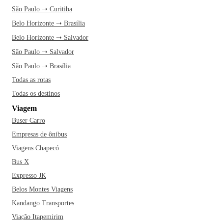
se revelar.
Alugue uma bike e pedale pela Lagoa do
São Paulo ➝ Curitiba
Taquaral, um lugar perfeito para relaxar e curtir a natureza.
Belo Horizonte ➝ Brasília
Depois, pegue a Maria Fumaça e entre em um passeio
Belo Horizonte ➝ Salvador
histórico que te leva de volta ao tempo das novelas. À noite,
São Paulo ➝ Salvador
vá até o Cambuí e escolha um barzinho para começar a noite
com os amigos. Ficou animado? Então faça as malas e
São Paulo ➝ Brasília
venha curtir Campinas!
Todas as rotas
Todas os destinos
Viagem
Buser Carro
Empresas de ônibus
Viagens Chapecó
Bus X
Expresso JK
Belos Montes Viagens
Kandango Transportes
Viação Itapemirim