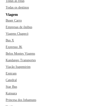
Todas as rotas
Todas os destinos
Viagem
Buser Carro
Empresas de ônibus
Viagens Chapecó
Bus X
Expresso JK
Belos Montes Viagens
Kandango Transportes
Viação Itapemirim
Emtram
Catedral
Star Bus
Kaissara
Princesa dos Inhamuns