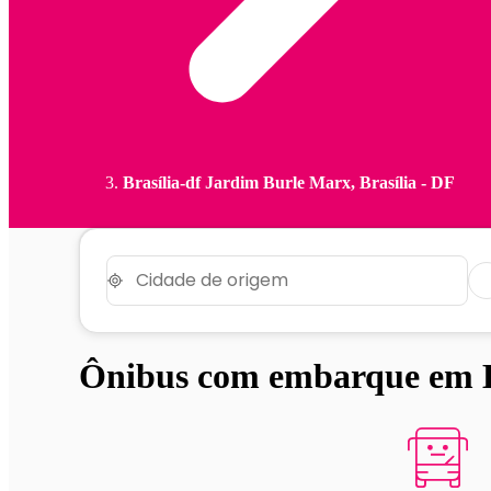
Brasília-df Jardim Burle Marx, Brasília - DF
Ônibus com embarque em B