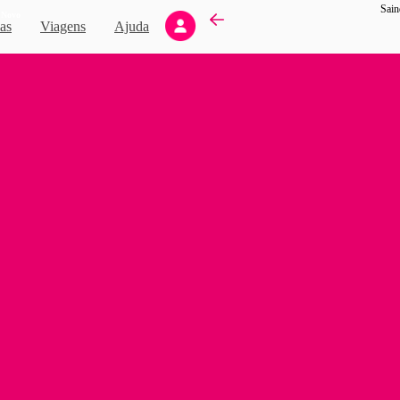
Sain
Novo
as
Viagens
Ajuda