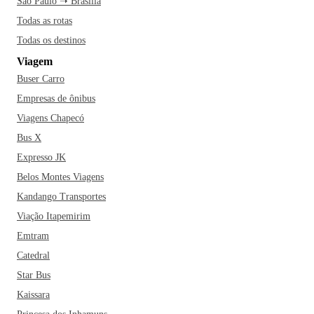
São Paulo ➝ Brasília
e musicistas. Faça uma pausa no Parque Ibirapuera e
Todas as rotas
aproveite para relaxar enquanto observa os visitantes de
Todas os destinos
todas as partes do mundo. Curta São Paulo ao máximo e
Viagem
viva tudo que a cidade tem para oferecer!
Buser Carro
Empresas de ônibus
Viagens Chapecó
Bus X
Expresso JK
Belos Montes Viagens
Kandango Transportes
Viação Itapemirim
Emtram
Catedral
Star Bus
Kaissara