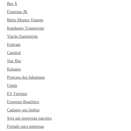
Feira Agropecuária e Industrial de Cascavel (Expovel) e a
Bus X
Festa da Padroeira.
Expresso JK
Belos Montes Viagens
Se você está planejando adquirir uma passagem para viajar
Kandango Transportes
pra Cascavel, não pode deixar de inserir um passeio pelo
Parque Ecológico Paulo Gorski, o Zoológico Municipal de
Viação Itapemirim
Cascavel, o Teatro Municipal e a Ponte Molhada. Dentre os
Emtram
restaurantes mais famosos da cidade estão ainda a Pizzaria
Catedral
Quinta da Oliva, o Restaurante Monte Líbano e o Dom
Star Bus
Guilhermo! Cascavel é uma boa opção de destino para
Kaissara
aqueles que buscam um lugar tranquilo e sossegado para as
Princesa dos Inhamuns
férias com a família.
Unida
ES Turismo
Expresso Brasileiro
Cadastre seu ônibus
Seja um motorista parceiro
Fretado para empresas