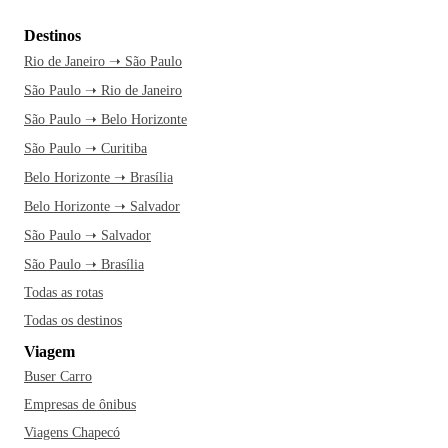
inúmeras opções de lazer importantes como, por exemplo, a
Destinos
Casa Dirceu Rosa, uma das construções mais inusitadas do
Rio de Janeiro ➝ São Paulo
município, além do Calçadão da Avenida Brasil, repleta de
São Paulo ➝ Rio de Janeiro
cafés, sorveterias, revistarias e uma excelente feirinha de
artesanato. Quem viaja para Cascavel, também não pode ir
São Paulo ➝ Belo Horizonte
embora sem experimentar as delícias da gastronomia
São Paulo ➝ Curitiba
paranaense: pinhão, boi no rolete, galinha ao molho, quirera
Belo Horizonte ➝ Brasília
com frango e pernil à pururuca. Um dos restaurantes mais
Belo Horizonte ➝ Salvador
recomendados pelos moradores da cidade é, inclusive, o
São Paulo ➝ Salvador
Martignoni Bier.
São Paulo ➝ Brasília
Cascavel possui o 6º maior Produto Interno Bruto (PIB) do
Todas as rotas
Paraná e o 90º maior do Brasil. O município, que possui um
Todas os destinos
significativo número de praças e parques públicos, é
Viagem
bastante preocupado com a preservação ambiental. Dentre
Buser Carro
os eventos mais populares realizados pela cidade estão o
Cascavel de Ouro, prova automobilística brasileira
Empresas de ônibus
considerada a principal do Brasil na categoria Turismo, a
Viagens Chapecó