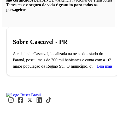
são certificados pela ANTT
- Agência Nacional de Transportes
Terrestres e o
seguro de vida é gratuito para todos os
passageiros
.
Sobre Cascavel - PR
A cidade de Cascavel, localizada na oeste do estado do
Paraná, possui mais de 300 mil habitantes e conta com a 10ª
maior população da Região Sul. O município, que também é
Leia mais
a sede da Região Metropolitana de Cascavel, foi fundado no
ano de 1951 e destaca-se como importante pólo estratégico
do Mercosul. A economia de Cascavel é influenciada pelo
setor comercial, de prestação de serviços e pela indústria.
Cascavel é, inclusive, a 3ª melhor cidade do Paraná e a 23ª
do Brasil para se fazer negócios, segundo a Revista Exame.
Famosa pelas suas vastas áreas verdes, Cascavel possui