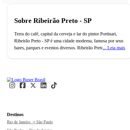
Sobre Ribeirão Preto - SP
Terra do café, capital da cerveja e lar do pintor Portinari,
Ribeirão Preto - SP é uma cidade moderna, famosa por seus
bares, parques e eventos diversos.
Ribeirão Preto, fundada
Leia mais
em 1856, é reconhecida como a capital da cerveja no Brasil,
graças à sua rica tradição cervejeira que inclui marcas
renomadas como Colorado e Pinguim. Este título reflete a
transformação de uma cidade outrora famosa pelo café em
um polo de inovação e tecnologia, com o 21º maior PIB do
país. Todos os anos, milhares de visitantes e estudantes
movimentam a cidade, atraídos por eventos como o
Agrishow e pela prestigiada Faculdade de Medicina da
USP.
A Choperia Pinguim é uma parada obrigatória para
Destinos
quem chega a Ribeirão Preto, famosa por suas cervejas
Rio de Janeiro ➝ São Paulo
artesanais. A viagem é mais do que um simples