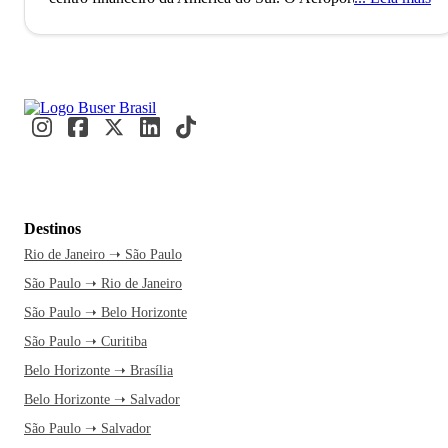
Guarulhos, o segundo maior do Brasil, conecta São Paulo
ao mundo, refletindo seu status como uma metrópole global
alfa. Com mais de 11 milhões de habitantes, a cidade é
reconhecida como a Capital Mundial da Gastronomia, onde
eventos internacionais como a Bienal de Arte e a São Paulo
Fashion Week acontecem. Paulistanos e visitantes se
misturam nos movimentados terminais e nas ruas vibrantes,
criando um fluxo constante de cultura e inovação.
A caminho
de São Paulo, você já se imagina explorando a Avenida
Destinos
Paulista e suas atrações culturais. A cidade nunca dorme, e
Rio de Janeiro ➝ São Paulo
essa energia contagiante é motivo mais do que suficiente
São Paulo ➝ Rio de Janeiro
para embarcar agora. Uma passagem de ônibus pela Buser
transforma a viagem em um momento de relaxamento, com
São Paulo ➝ Belo Horizonte
tempo livre para você planejar cada detalhe. Além disso, o
São Paulo ➝ Curitiba
atendimento 24h garante segurança e facilidade na hora de
Belo Horizonte ➝ Brasília
viajar. E quando o ônibus chega à rodoviária, a experiência
Belo Horizonte ➝ Salvador
paulistana se inicia.
No MASP, aproveite uma tarde para
São Paulo ➝ Salvador
apreciar as obras icônicas de grandes artistas. Caminhe pela