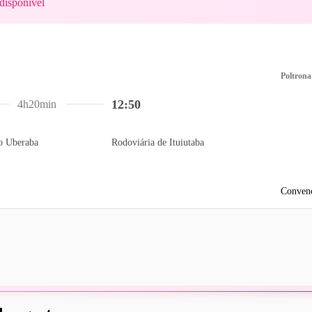
disponível
Poltrona
12:50
4h20min
o Uberaba
Rodoviária de Ituiutaba
Convenc