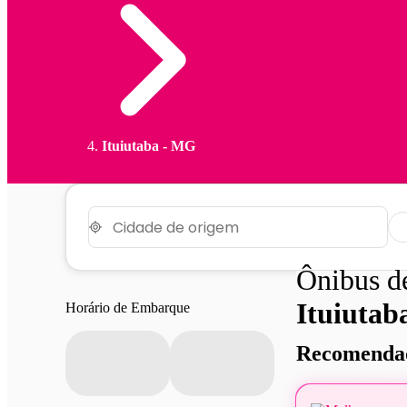
Ituiutaba - MG
Ônibus 
Ituiutab
Horário de Embarque
Recomendad