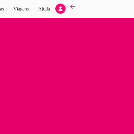
Novo
as
Viagens
Ajuda