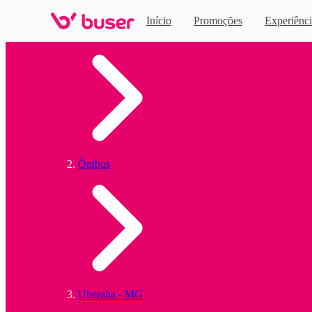
Início
Promoções
Experiênci
Home
Ônibus
Uberaba - MG