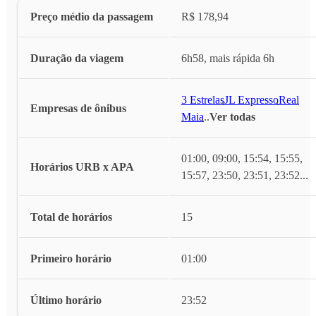
Preço médio da passagem
R$ 178,94
Duração da viagem
6h58, mais rápida 6h
3 Estrelas
,
JL Expresso
,
Real
Empresas de ônibus
Maia
,
...
Ver todas
01:00, 09:00, 15:54, 15:55,
Horários URB x APA
15:57, 23:50, 23:51, 23:52
...
Total de horários
15
Primeiro horário
01:00
Último horário
23:52