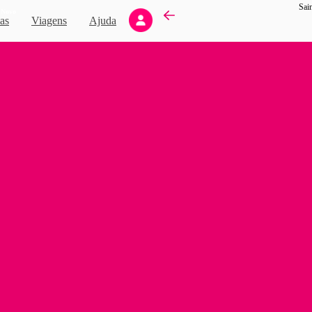
Sai
Novo
as
Viagens
Ajuda