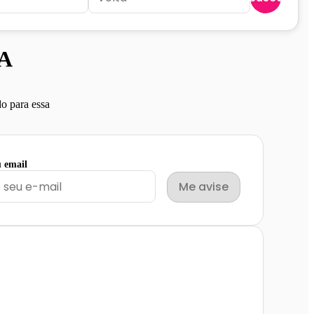
MA
o para essa
u email
Me avise