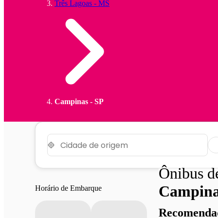
Três Lagoas - MS
Campinas - SP
Ônibus 
Campina
Horário de Embarque
Recomendad