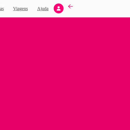
Novo
as
Viagens
Ajuda