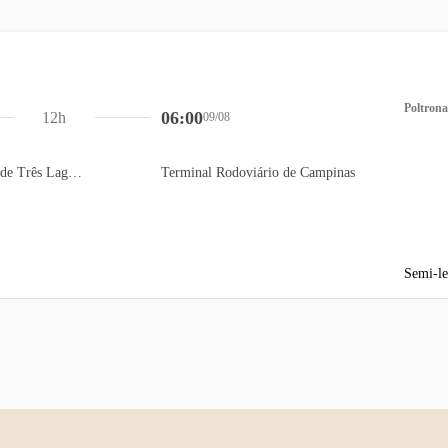
Poltrona
06:00
12h
09/08
Terminal Rodoviário de Três Lagoas
Terminal Rodoviário de Campinas
Semi-le