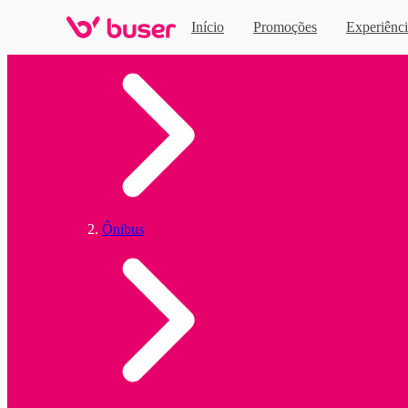
Início
Promoções
Experiênci
Home
Ônibus