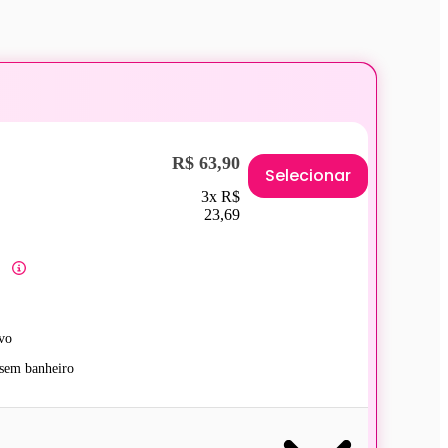
R$ 63,90
Selecionar
3x R$
23,69
vo
sem banheiro