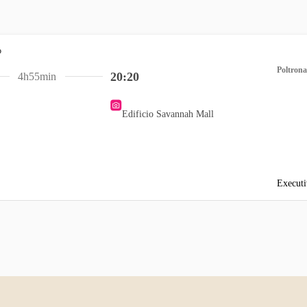
Poltrona
20:20
4h55min
Edificio Savannah Mall
Executi