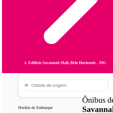
Edificio Savannah Mall, Belo Horizonte - MG
Ônibus 
Savannah
Horário de Embarque