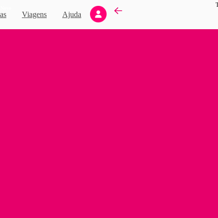
T
Novo
as
Viagens
Ajuda