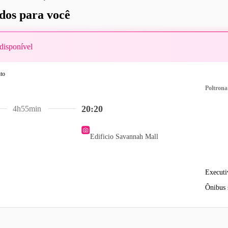
os para você
disponível
Poltrona
20:20
4h55min
Edificio Savannah Mall
Executi
Ônibus 