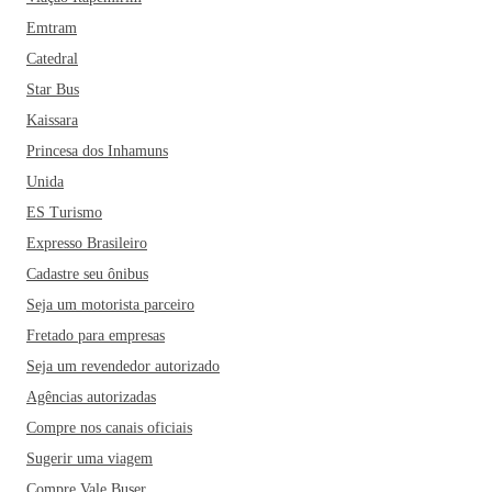
Emtram
Catedral
Star Bus
Kaissara
Princesa dos Inhamuns
Unida
ES Turismo
Expresso Brasileiro
Cadastre seu ônibus
Seja um motorista parceiro
Fretado para empresas
Seja um revendedor autorizado
Agências autorizadas
Compre nos canais oficiais
Sugerir uma viagem
Compre Vale Buser