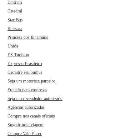
Emtram
Catedral
Star Bus
Kaissara
Princesa dos Inhamuns
Unida
ES Turismo
Expresso Brasileiro
Cadastre seu ônibus
Seja um motorista parceiro
Fretado para empresas
Seja um revendedor autorizado
Agências autorizadas
Compre nos canais oficiais
Sugerir uma viagem
Compre Vale Buser