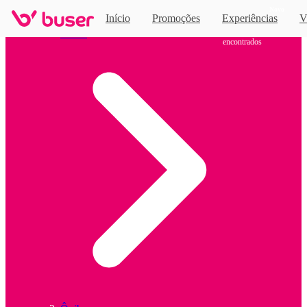
Novo
Início
Promoções
Experiências
V
0 horários
de
ônibus
Home
encontrados