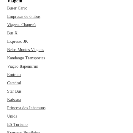
Viagem
Se você pretende conhecer Erechim, lugares lindos não vão
Buser Carro
te faltar, a cidade possui belos pontos turísticos como
Castelinho (primeiro edifício público da região), o Parque
Empresas de ônibus
Longines Malinowski e a Praça da Bandeira (considerado o
Viagens Chapecó
lugar de marco zero da cidade).
Bus X
Expresso JK
Erechim, como uma boa cidade do Sul, não deixa a desejar
Belos Montes Viagens
em churrascarias e cervejarias, sendo essas uma das
Kandango Transportes
especialidades nas quais a região é conhecida, não deixe de
provar uma das tradições mais belas dos sulistas. E aí, já
Viação Itapemirim
comprou sua passagem de ônibus para conhecer as belezas
Emtram
de Erechim?
Catedral
Star Bus
Kaissara
Princesa dos Inhamuns
Unida
ES Turismo
Expresso Brasileiro