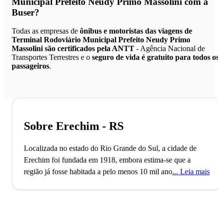
Municipal Prefeito Neudy Primo Massolini
com a
Buser?
Todas as empresas de
ônibus e motoristas das viagens de
Terminal Rodoviário Municipal Prefeito Neudy Primo
Massolini são certificados pela ANTT
- Agência Nacional de
Transportes Terrestres e o
seguro de vida é gratuito para todos o
passageiros
.
Sobre Erechim - RS
Localizada no estado do Rio Grande do Sul, a cidade de
Erechim foi fundada em 1918, embora estima-se que a
região já fosse habitada a pelo menos 10 mil anos antes de
Leia mais
sua fundação, somente nessa data se instalou a primeira
colônia, recebendo seus habitantes dois anos depois. A
cidade teve uma forte imigração de famílias italianas,