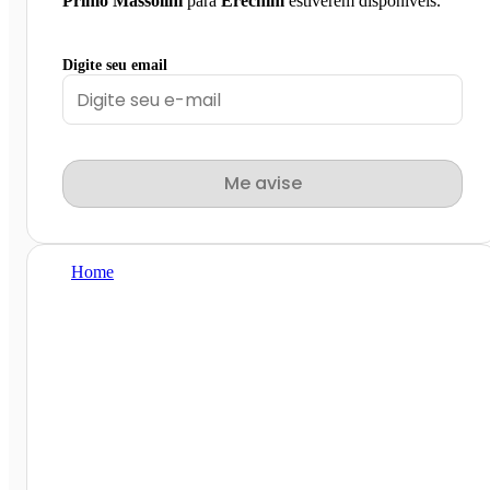
Primo Massolini
para
Erechim
estiverem disponíveis.
Digite seu email
Me avise
Home