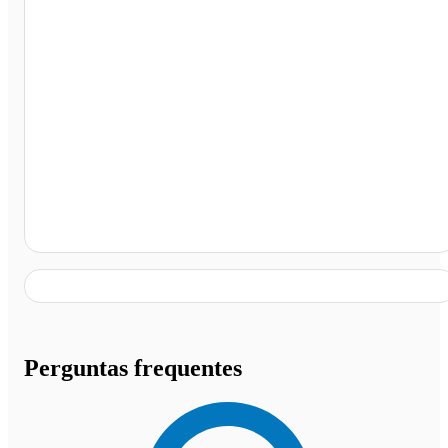
Terminal Rodoviário José Ferreira de Menezes Junior,
Cachoeira Dourada - MG
Perguntas frequentes