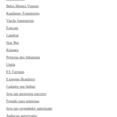
Belos Montes Viagens
Kandango Transportes
Viação Itapemirim
Emtram
Catedral
Star Bus
Kaissara
Princesa dos Inhamuns
Unida
ES Turismo
Expresso Brasileiro
Cadastre seu ônibus
Seja um motorista parceiro
Fretado para empresas
Seja um revendedor autorizado
Agências autorizadas