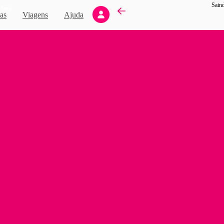
Saind
Novo
as
Viagens
Ajuda