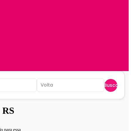
Buscar
- RS
o para essa