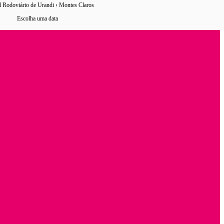
l Rodoviário de Urandi › Montes Claros
6 horários
de ônibus encontrados
Escolha uma data