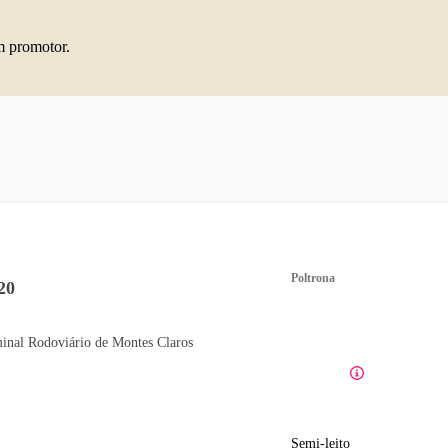
m promotor.
Poltrona
20
inal Rodoviário de Montes Claros
Semi-leito