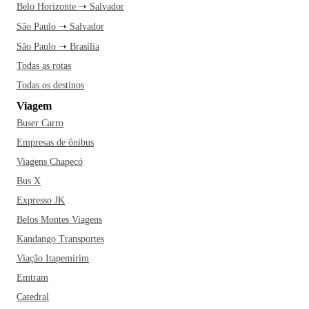
Belo Horizonte ➝ Salvador
São Paulo ➝ Salvador
São Paulo ➝ Brasília
Todas as rotas
Todas os destinos
Viagem
Buser Carro
Empresas de ônibus
Viagens Chapecó
Bus X
Expresso JK
Belos Montes Viagens
Kandango Transportes
Viação Itapemirim
Emtram
Catedral