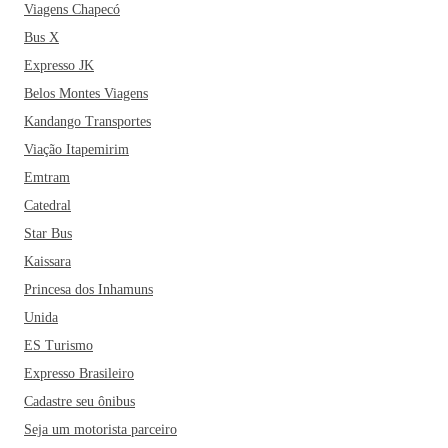
Viagens Chapecó
Bus X
Expresso JK
Belos Montes Viagens
Kandango Transportes
Viação Itapemirim
Emtram
Catedral
Star Bus
Kaissara
Princesa dos Inhamuns
Unida
ES Turismo
Expresso Brasileiro
Cadastre seu ônibus
Seja um motorista parceiro