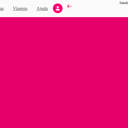
Saind
Novo
as
Viagens
Ajuda