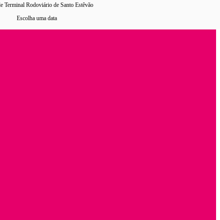
e Terminal Rodoviário de Santo Estêvão
Escolha uma data