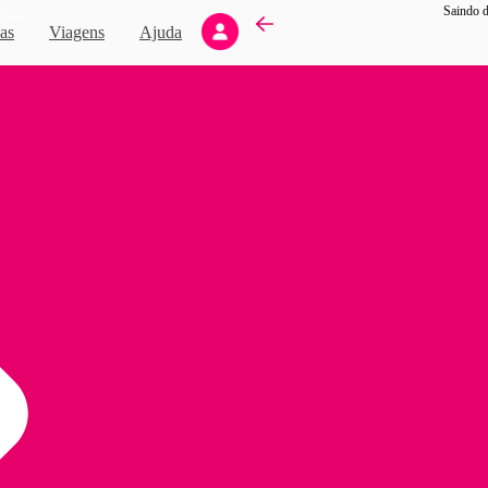
Saindo d
Novo
as
Viagens
Ajuda