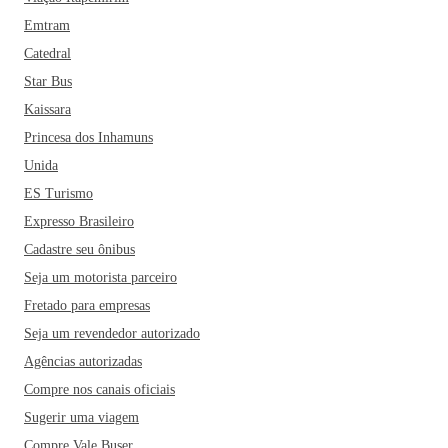
Emtram
Catedral
Star Bus
Kaissara
Princesa dos Inhamuns
Unida
ES Turismo
Expresso Brasileiro
Cadastre seu ônibus
Seja um motorista parceiro
Fretado para empresas
Seja um revendedor autorizado
Agências autorizadas
Compre nos canais oficiais
Sugerir uma viagem
Compre Vale Buser