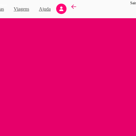
Sai
Novo
as
Viagens
Ajuda