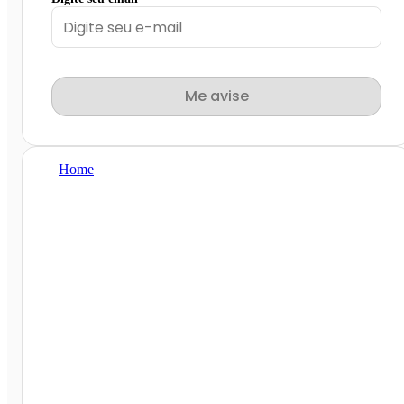
Me avise
Home