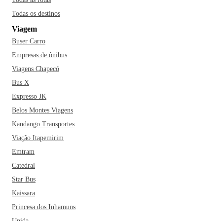
por habitante do Brasil e é considerada uma das cidades
Todas os destinos
mais arborizadas do país. Uma outra razão é o Índice de
Viagem
Desenvolvimento Humano de Ipatinga, que ocupa o 16º
Buser Carro
maior do estado mineiro e o alto índice de empregabilidade
da cidade.
Se for à Ipatinga, não deixe de visitar o Parque
Empresas de ônibus
das Cachoeiras, que proporciona um contato direto e único
Viagens Chapecó
com a natureza. O município também é repleto de tradições
Bus X
culturais como o artesanato, o Shopping do Aço e a
Expresso JK
Associação Esportiva e Recreativa Usipa. Vale a pena
Belos Montes Viagens
conhecer!
Kandango Transportes
Viação Itapemirim
Emtram
Catedral
Star Bus
Kaissara
Princesa dos Inhamuns
Unida