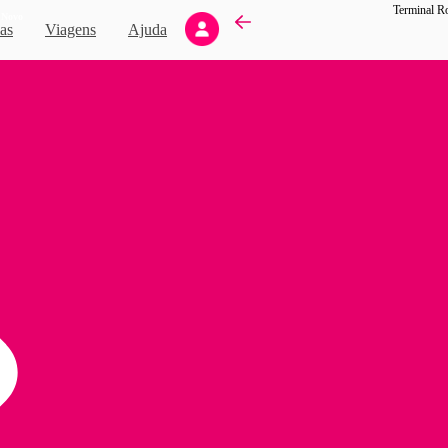
Novo
as
Viagens
Ajuda