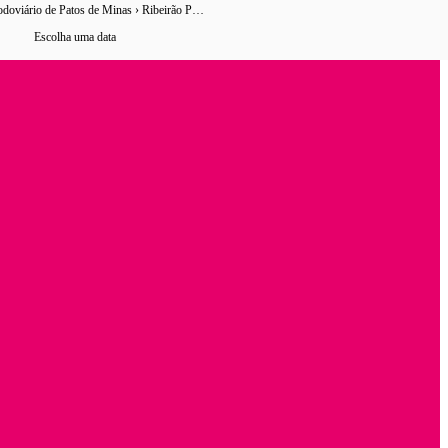
Terminal Rodoviário de Patos de Minas › Ribeirão Preto
28 horários
de ônibus encontrados
Escolha uma data