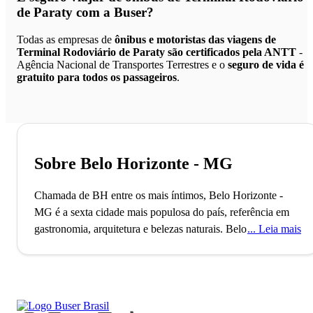
de Paraty
com a Buser?
Todas as empresas de
ônibus e motoristas das viagens de
Terminal Rodoviário de Paraty são certificados pela ANTT
-
Agência Nacional de Transportes Terrestres e o
seguro de vida é
gratuito para todos os passageiros
.
Sobre Belo Horizonte - MG
Chamada de BH entre os mais íntimos, Belo Horizonte -
MG é a sexta cidade mais populosa do país, referência em
gastronomia, arquitetura e belezas naturais.
Belo Horizonte,
Leia mais
recentemente nomeada Cidade Criativa da Unesco pela
gastronomia, foi planejada para ser a capital política e
administrativa de Minas Gerais durante a República. Essa
distinção destaca a cidade como um polo cultural e
gastronômico, com mais de 2 milhões de habitantes e uma