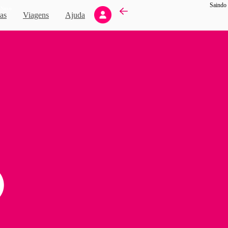
Saindo 
Novo
as
Viagens
Ajuda