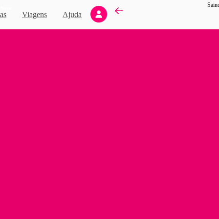
Sain
Novo
as
Viagens
Ajuda