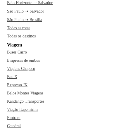
Belo Horizonte ➝ Salvador
São Paulo ➝ Salvador
São Paulo ➝ Brasília
Todas as rotas
Todas os destinos
Viagem
Buser Carro
Empresas de ônibus
Viagens Chapecó
Bus X
Expresso JK
Belos Montes Viagens
Kandango Transportes
Viação Itapemirim
Emtram
Catedral