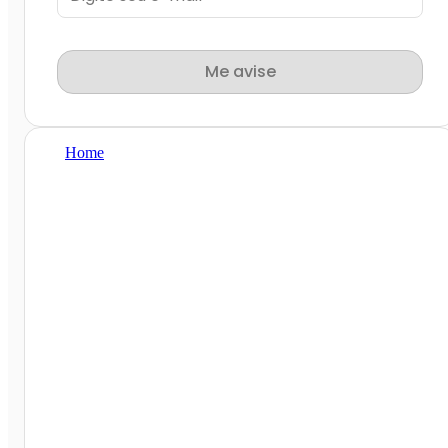
Me avise
Home