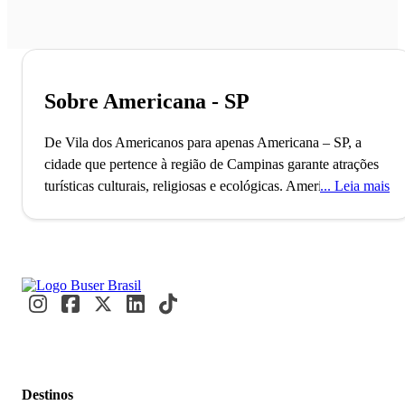
Sobre Americana - SP
De Vila dos Americanos para apenas Americana – SP, a
cidade que pertence à região de Campinas garante atrações
turísticas culturais, religiosas e ecológicas.
Americana,
Leia mais
fundada em 1875, é uma das cidades da região com melhor
Índice de Desenvolvimento Humano. O município faz parte
do “Complexo Metropolitano Expandido”, que ultrapassa
29 milhões de habitantes. Turistas e moradores se reúnem
anualmente para a famosa Festa do Peão de Americana,
atraindo milhares de visitantes.
A viagem para Americana
proporciona a oportunidade de explorar o Jardim Botânico,
um verdadeiro refúgio verde. É perfeita para quem busca
uma pausa do ritmo acelerado e quer aproveitar esse
Destinos
momento agora. Com uma passagem de ônibus pela Buser,