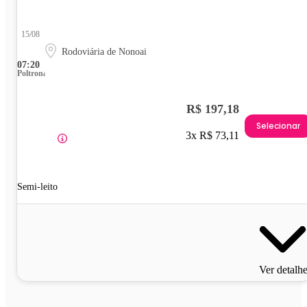
15/08
Rodoviária de Nonoai
07:20
Poltrona
R$ 197,18
Selecionar
3x R$ 73,11
Semi-leito
Ver detalh