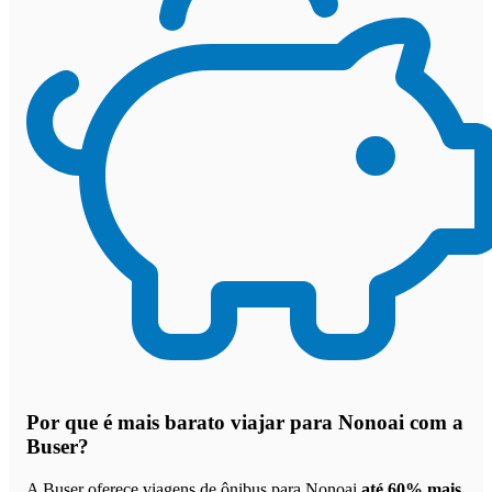
Por que
é mais barato viajar para Nonoai com a
Buser
?
A Buser oferece viagens de ônibus para Nonoai
até 60% mais