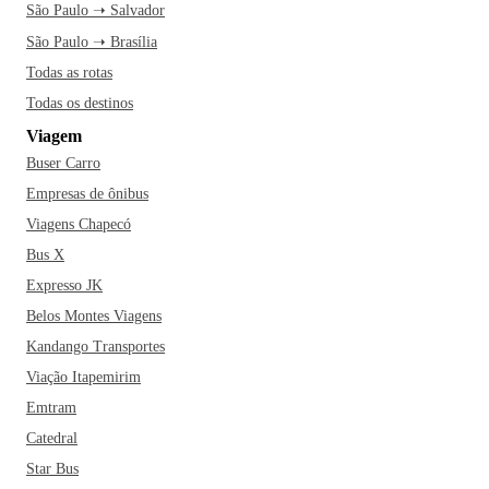
São Paulo ➝ Salvador
São Paulo ➝ Brasília
Todas as rotas
Todas os destinos
Viagem
Buser Carro
Empresas de ônibus
Viagens Chapecó
Bus X
Expresso JK
Belos Montes Viagens
Kandango Transportes
Viação Itapemirim
Emtram
Catedral
Star Bus