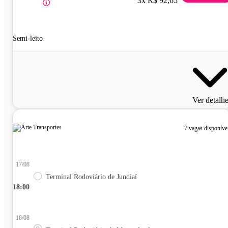
3x R$ 92,65
Semi-leito
Ver detalh
7 vagas disponíve
17/08
Terminal Rodoviário de Jundiaí
18:00
18/08