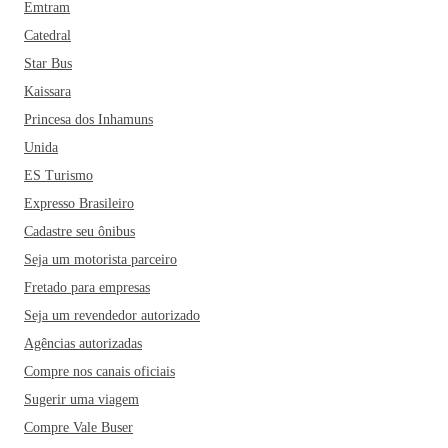
Emtram
Catedral
Star Bus
Kaissara
Princesa dos Inhamuns
Unida
ES Turismo
Expresso Brasileiro
Cadastre seu ônibus
Seja um motorista parceiro
Fretado para empresas
Seja um revendedor autorizado
Agências autorizadas
Compre nos canais oficiais
Sugerir uma viagem
Compre Vale Buser